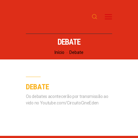
INÍCIO
SOBRE
PROGRAMAÇÃO
DEBATE
NOTÍCIAS
Início
Debate
CONTATO
DEBATE
Os debates acontecerão por transmissão ao
vido no Youtube.com/CircuitoCineEden