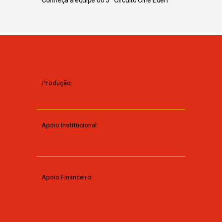
Conheça a equipe do 3º Circuito Cine Éden
Produção:
Apoio Institucional:
Apoio Financeiro: