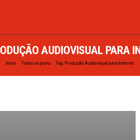
INÍCIO
SOBRE
PROGRAMAÇÃO
RODUÇÃO AUDIOVISUAL PARA I
NOTÍCIAS
Início
Todos os posts
Tag: Produção Audiovisual para Internet
CONTATO