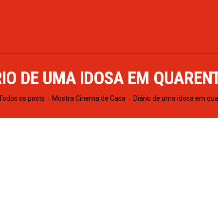
INÍCIO
SOBRE
PROGRAMAÇÃO
RIO DE UMA IDOSA EM QUAREN
NOTÍCIAS
Todos os posts
Mostra Cinema de Casa
Diário de uma idosa em qu
CONTATO