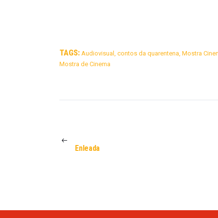
TAGS:
Audiovisual
,
contos da quarentena
,
Mostra Cine
Mostra de Cinema
NAVEGAÇÃO
DE
POST
PÁGINA
ANTERIOR
Enleada