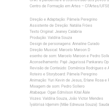
Centro de Formação em Artes – CFArtes/UFS
Direção e Adaptação: Pâmela Peregrino
Assistente de Direção: Natália Fróes
Texto Original: Jeaney Calabria
Produção: Valdíria Souza
Design de personagens: Annaline Curado
Direção Musical: Marcelo Maroon D
esenho de som: Marcelo Maroon e Pedro Soll
Aconselhamento: Pajé Jagurissá Pankararu Op
Revisão de Conteúdo: Domênica Rodrigues e 
Roteiro e Storyboard: Pâmela Peregrino
Animação: Yuri Kevin de Jesus, Erlane Rosa e
Mixagem de som: Pedro Sollero
Atabaque: Ogan Edmilson Kital Ààle
Vozes: Valdíria Souza, João Victor Mendes
Ìyálórìsá Idjemim (Mãe Edneusa Souza): Sauda