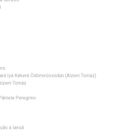
B
ero
ará Iyá Kékeré Òdòmiróòsódún (Alzení Tomáz)
Alzení Tomáz
 Pâmela Peregrino
ção a Iansã