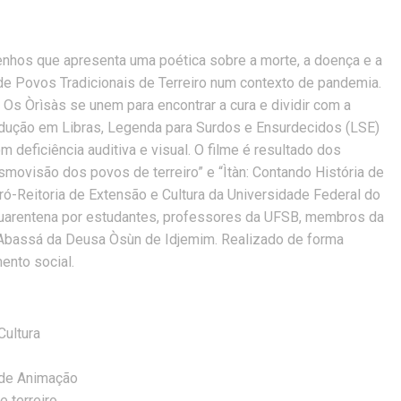
enhos que apresenta uma poética sobre a morte, a doença e a
o de Povos Tradicionais de Terreiro num contexto de pandemia.
o. Os Òrìsàs se unem para encontrar a cura e dividir com a
adução em Libras, Legenda para Surdos e Ensurdecidos (LSE)
deficiência auditiva e visual. O filme é resultado dos
smovisão dos povos de terreiro” e “Ìtàn: Contando História de
-Reitoria de Extensão e Cultura da Universidade Federal do
 quarentena por estudantes, professores da UFSB, membros da
 Abassá da Deusa Òsùn de Idjemim. Realizado de forma
ento social.
Cultura
 de Animação
 terreiro