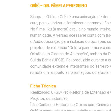
ORÍKÌ – DIR. PÂMELA PEREGRINO
Sinopse: O filme Oríkì é uma animação de des
cura, para valorizar e fortalecer a cosmovisã
No filme, Iku (a morte) circula no mundo inteir
humanidade. A versão acessível conta com tr
e Audiodescrição para inclusão de pessoas com 
projetos de extensão “Oríkì: a pandemia e a co
Orixás com Cinema de Animação”, ambos da Pró
Sul da Bahia (UFSB). Foi produzido durante a
comunidade externa e integrantes do Terreiro
remota em respeito às orientações de afastam
Ficha Técnica
Realização: UFSB/Pró-Reitoria de Extensão e 
Projetos de Extensão:
Ìtàn: Contando História de Orixás com Cinema
Oríkì: a pandemia e a cosmovisão dos povos de