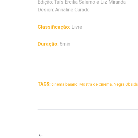
Edição: Taïs Ercilia Salerno e Liz Miranda
Design: Annaline Curado
Classificação:
Livre
Duração:
6min
TAGS:
cinema baiano
,
Mostra de Cinema
,
Negra Obsidi
NAVEGAÇÃO
DE
POST
PÁGINA
ANTERIOR