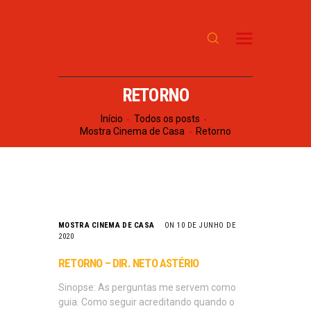
INÍCIO
SOBRE
PROGRAMAÇÃO
RETORNO
NOTÍCIAS
Início
Todos os posts
Mostra Cinema de Casa
Retorno
CONTATO
MOSTRA CINEMA DE CASA
ON 10 DE JUNHO DE
2020
RETORNO – DIR. NETO ASTÉRIO
Sinopse: As perguntas me servem como
guia. Como seguir acreditando quando o