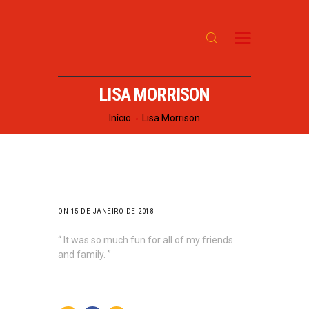
INÍCIO
SOBRE
PROGRAMAÇÃO
LISA MORRISON
NOTÍCIAS
Início
Lisa Morrison
CONTATO
ON 15 DE JANEIRO DE 2018
“ It was so much fun for all of my friends
and family. ”